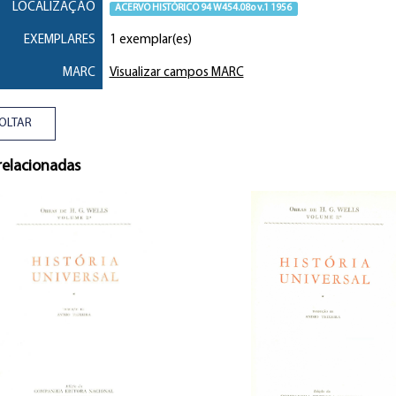
LOCALIZAÇÃO
ACERVO HISTÓRICO 94 W454.08o v.1 1956
EXEMPLARES
1 exemplar(es)
MARC
Visualizar campos MARC
OLTAR
relacionadas