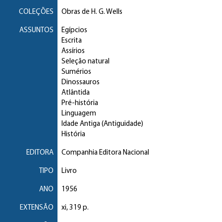
COLEÇÕES
Obras de H. G. Wells
ASSUNTOS
Egípcios
Escrita
Assírios
Seleção natural
Sumérios
Dinossauros
Atlântida
Pré-história
Linguagem
Idade Antiga (Antiguidade)
História
EDITORA
Companhia Editora Nacional
TIPO
Livro
ANO
1956
EXTENSÃO
xi, 319 p.