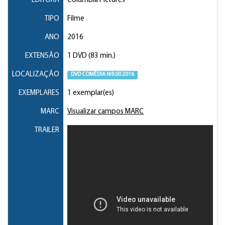
EDITORA
Columbia Pictures
TIPO
Filme
ANO
2016
EXTENSÃO
1 DVD (83 min.)
LOCALIZAÇÃO
DVD COMÉDIA I69.00 2016
EXEMPLARES
1 exemplar(es)
MARC
Visualizar campos MARC
TRAILER