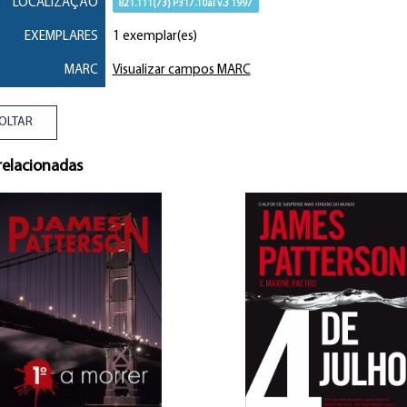
LOCALIZAÇÃO
821.111(73) P317.10al v.3 1997
EXEMPLARES
1 exemplar(es)
MARC
Visualizar campos MARC
OLTAR
relacionadas