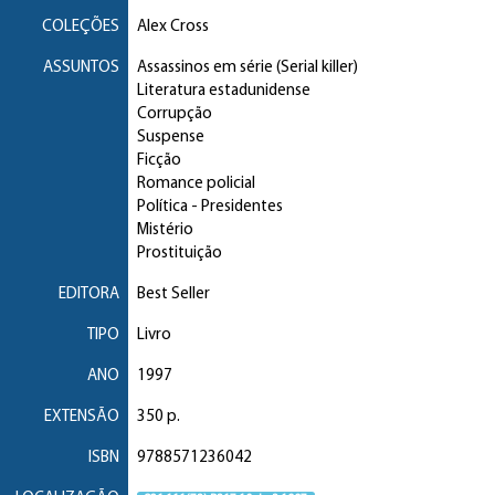
COLEÇÕES
Alex Cross
ASSUNTOS
Assassinos em série (Serial killer)
Literatura estadunidense
Corrupção
Suspense
Ficção
Romance policial
Política
- Presidentes
Mistério
Prostituição
EDITORA
Best Seller
TIPO
Livro
ANO
1997
EXTENSÃO
350 p.
ISBN
9788571236042