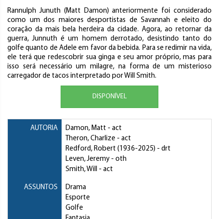
Rannulph Junuth (Matt Damon) anteriormente foi considerado
como um dos maiores desportistas de Savannah e eleito do
coração da mais bela herdeira da cidade. Agora, ao retornar da
guerra, Junnuth é um homem derrotado, desistindo tanto do
golfe quanto de Adele em favor da bebida. Para se redimir na vida,
ele terá que redescobrir sua ginga e seu amor próprio, mas para
isso será necessário um milagre, na forma de um misterioso
carregador de tacos interpretado por Will Smith.
DISPONÍVEL
AUTORIA
Damon, Matt
- act
Theron, Charlize
- act
Redford, Robert
(1936-2025) - drt
Leven, Jeremy
- oth
Smith, Will
- act
ASSUNTOS
Drama
Esporte
Golfe
Fantasia