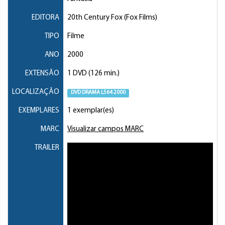
EDITORA
20th Century Fox (Fox Films)
TIPO
Filme
ANO
2000
EXTENSÃO
1 DVD (126 min.)
LOCALIZAÇÃO
DVD DRAMA L564 2000
EXEMPLARES
1 exemplar(es)
MARC
Visualizar campos MARC
TRAILER