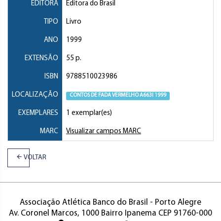
EDITORA
Editora do Brasil
TIPO
Livro
ANO
1999
EXTENSÃO
55 p.
ISBN
9788510023986
LOCALIZAÇÃO
CONTOS DE FADA VERMELHO A663l 1999
EXEMPLARES
1 exemplar(es)
MARC
Visualizar campos MARC
VOLTAR
Associação Atlética Banco do Brasil - Porto Alegre
Av. Coronel Marcos, 1000 Bairro Ipanema CEP 91760-000