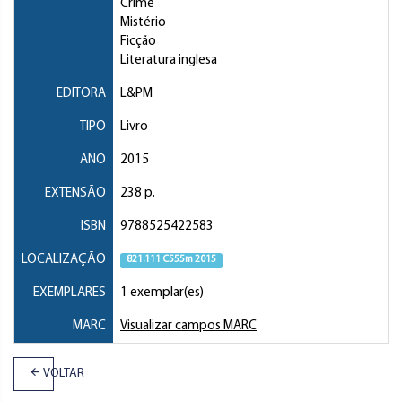
Crime
Mistério
Ficção
Literatura inglesa
EDITORA
L&PM
TIPO
Livro
ANO
2015
EXTENSÃO
238 p.
ISBN
9788525422583
LOCALIZAÇÃO
821.111 C555m 2015
EXEMPLARES
1 exemplar(es)
MARC
Visualizar campos MARC
VOLTAR