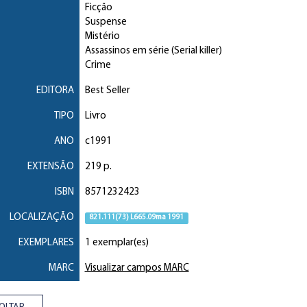
Ficção
Suspense
Mistério
Assassinos em série (Serial killer)
Crime
EDITORA
Best Seller
TIPO
Livro
ANO
c1991
EXTENSÃO
219 p.
ISBN
8571232423
LOCALIZAÇÃO
821.111(73) L665.09ma 1991
EXEMPLARES
1 exemplar(es)
MARC
Visualizar campos MARC