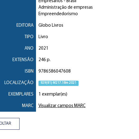
Empresários
- Brasil
Administração de empresas
Empreendedorismo
EDITORA
Globo Livros
TIPO
Livro
ANO
2021
EXTENSÃO
246 p.
ISBN
9786586047608
LOCALIZAÇÃO
929(81) M217.18m 2021
EXEMPLARES
1 exemplar(es)
MARC
Visualizar campos MARC
OLTAR