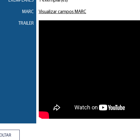
EXEMPLARES
1 exemplar(es)
MARC
Visualizar campos MARC
TRAILER
OLTAR