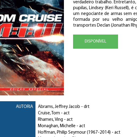
verdadeiro trabalho. Entretanto
pupilas, Lindsey (Keri Russell),
um negociante de armas sem esc
formada por seu velho amigo 
transportes Declan (Jonathan Rhy
DISPONÍVEL
AUTORIA
Abrams, Jeffrey Jacob
- drt
Cruise, Tom
- act
Rhames, Ving
- act
Monaghan, Michelle
- act
Hoffman, Philip Seymour
(1967-2014) - act