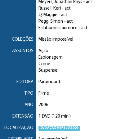
Meyers, Jonathan Rhys
- act
Russell, Keri
- act
Q, Maggie
- act
Pegg, Simon
- act
Fishburne, Laurence
- act
COLEÇÕES
Missão impossível
ASSUNTOS
Ação
Espionagem
Crime
Suspense
EDITORA
Paramount
TIPO
Filme
ANO
2006
EXTENSÃO
1 DVD (120 min.)
LOCALIZAÇÃO
DVD AÇÃO M678 v.3 2006