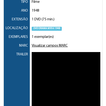
TIPO
Filme
ANO
1948
EXTENSÃO
1 DVD (75 min.)
LOCALIZAÇÃO
DVD DRAMA M956 1948
EXEMPLARES
1 exemplar(es)
MARC
Visualizar campos MARC
TRAILER