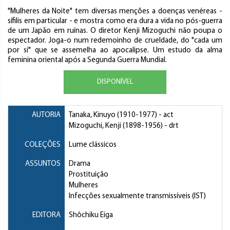
"Mulheres da Noite" tem diversas menções a doenças venéreas -
sífilis em particular - e mostra como era dura a vida no pós-guerra
de um Japão em ruínas. O diretor Kenji Mizoguchi não poupa o
espectador. Joga-o num redemoinho de crueldade, do "cada um
por si" que se assemelha ao apocalipse. Um estudo da alma
feminina oriental após a Segunda Guerra Mundial.
DISPONÍVEL
AUTORIA
Tanaka, Kinuyo
(1910-1977) - act
Mizoguchi, Kenji
(1898-1956) - drt
COLEÇÕES
Lume clássicos
ASSUNTOS
Drama
Prostituição
Mulheres
Infecções sexualmente transmissíveis (IST)
EDITORA
Shôchiku Eiga