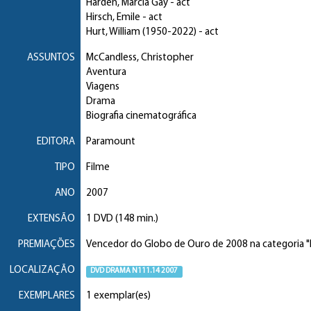
Harden, Marcia Gay
- act
Hirsch, Emile
- act
Hurt, William
(1950-2022) - act
ASSUNTOS
McCandless, Christopher
Aventura
Viagens
Drama
Biografia cinematográfica
EDITORA
Paramount
TIPO
Filme
ANO
2007
EXTENSÃO
1 DVD (148 min.)
PREMIAÇÕES
Vencedor do Globo de Ouro de 2008 na categoria "M
LOCALIZAÇÃO
DVD DRAMA N111.14 2007
EXEMPLARES
1 exemplar(es)