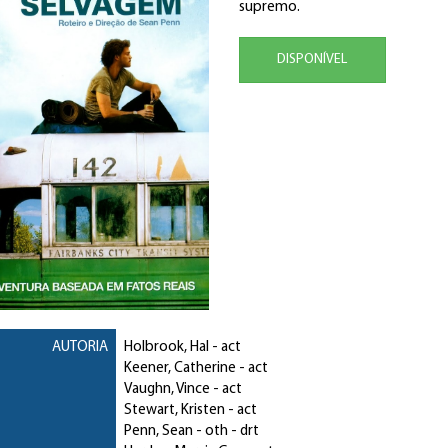
supremo.
DISPONÍVEL
AUTORIA
Holbrook, Hal
- act
Keener, Catherine
- act
Vaughn, Vince
- act
Stewart, Kristen
- act
Penn, Sean
- oth - drt