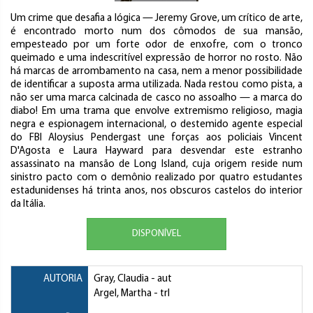
Um crime que desafia a lógica — Jeremy Grove, um crítico de arte,
é encontrado morto num dos cômodos de sua mansão,
empesteado por um forte odor de enxofre, com o tronco
queimado e uma indescritível expressão de horror no rosto. Não
há marcas de arrombamento na casa, nem a menor possibilidade
de identificar a suposta arma utilizada. Nada restou como pista, a
não ser uma marca calcinada de casco no assoalho — a marca do
diabo! Em uma trama que envolve extremismo religioso, magia
negra e espionagem internacional, o destemido agente especial
do FBI Aloysius Pendergast une forças aos policiais Vincent
D'Agosta e Laura Hayward para desvendar este estranho
assassinato na mansão de Long Island, cuja origem reside num
sinistro pacto com o demônio realizado por quatro estudantes
estadunidenses há trinta anos, nos obscuros castelos do interior
da Itália.
DISPONÍVEL
AUTORIA
Gray, Claudia
- aut
Argel, Martha
- trl