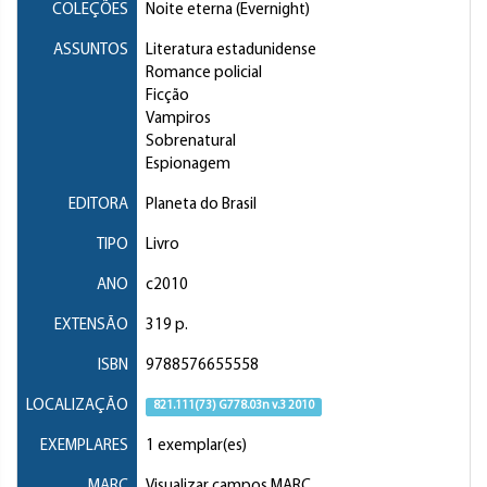
COLEÇÕES
Noite eterna (Evernight)
ASSUNTOS
Literatura estadunidense
Romance policial
Ficção
Vampiros
Sobrenatural
Espionagem
EDITORA
Planeta do Brasil
TIPO
Livro
ANO
c2010
EXTENSÃO
319 p.
ISBN
9788576655558
LOCALIZAÇÃO
821.111(73) G778.03n v.3 2010
EXEMPLARES
1 exemplar(es)
MARC
Visualizar campos MARC