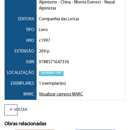
Alpinismo
- China - Monte Everest - Nepal
Alpinistas
EDITORA
Companhia das Letras
TIPO
Livro
ANO
c1997
EXTENSÃO
269 p.
ISBN
9788571647336
LOCALIZAÇÃO
929 K89n 1997
EXEMPLARES
1 exemplar(es)
MARC
Visualizar campos MARC
VOLTAR
Obras relacionadas