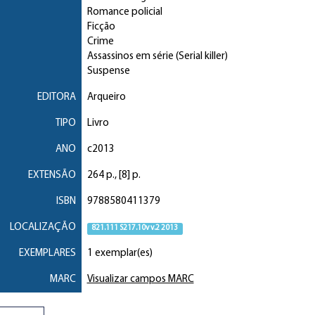
Romance policial
Ficção
Crime
Assassinos em série (Serial killer)
Suspense
EDITORA
Arqueiro
TIPO
Livro
ANO
c2013
EXTENSÃO
264 p., [8] p.
ISBN
9788580411379
LOCALIZAÇÃO
821.111 S217.10v v.2 2013
EXEMPLARES
1 exemplar(es)
MARC
Visualizar campos MARC