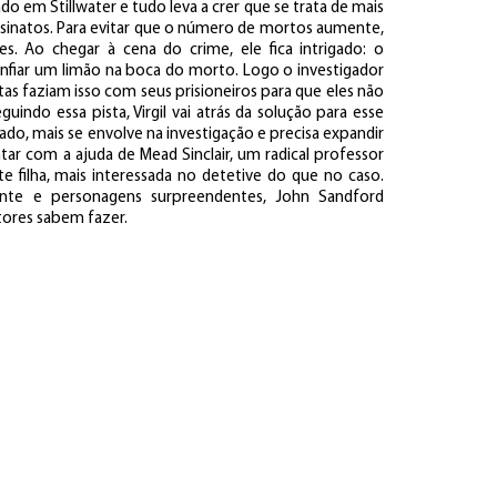
o em Stillwater e tudo leva a crer que se trata de mais
ssinatos. Para evitar que o número de mortos aumente,
tes. Ao chegar à cena do crime, ele fica intrigado: o
enfiar um limão na boca do morto. Logo o investigador
s faziam isso com seus prisioneiros para que eles não
uindo essa pista, Virgil vai atrás da solução para esse
ado, mais se envolve na investigação e precisa expandir
ntar com a ajuda de Mead Sinclair, um radical professor
te filha, mais interessada no detetive do que no caso.
ante e personagens surpreendentes, John Sandford
tores sabem fazer.