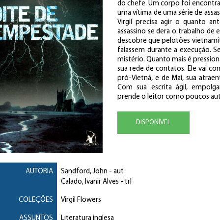
do chefe. Um corpo foi encontrad
uma vítima de uma série de assa
Virgil precisa agir o quanto an
assassino se dera o trabalho de 
descobre que pelotões vietnamita
falassem durante a execução. Seg
mistério. Quanto mais é pression
sua rede de contatos. Ele vai co
pró-Vietnã, e de Mai, sua atraen
Com sua escrita ágil, empolg
prende o leitor como poucos au
DISPONÍVEL
AUTORIA
Sandford, John
- aut
Calado, Ivanir Alves
- trl
COLEÇÕES
Virgil Flowers
ASSUNTOS
Literatura inglesa