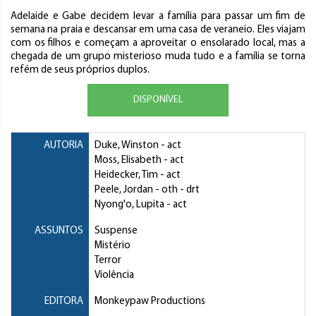
Adelaide e Gabe decidem levar a família para passar um fim de
semana na praia e descansar em uma casa de veraneio. Eles viajam
com os filhos e começam a aproveitar o ensolarado local, mas a
chegada de um grupo misterioso muda tudo e a família se torna
refém de seus próprios duplos.
DISPONÍVEL
AUTORIA
Duke, Winston
- act
Moss, Elisabeth
- act
Heidecker, Tim
- act
Peele, Jordan
- oth - drt
Nyong'o, Lupita
- act
ASSUNTOS
Suspense
Mistério
Terror
Violência
EDITORA
Monkeypaw Productions