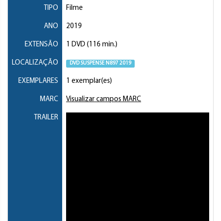
TIPO
Filme
ANO
2019
EXTENSÃO
1 DVD (116 min.)
LOCALIZAÇÃO
DVD SUSPENSE N897 2019
EXEMPLARES
1 exemplar(es)
MARC
Visualizar campos MARC
TRAILER