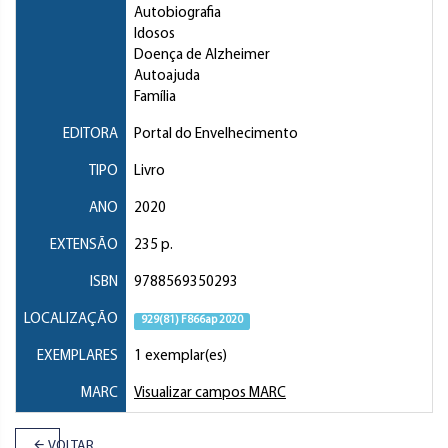
Autobiografia
Idosos
Doença de Alzheimer
Autoajuda
Família
EDITORA
Portal do Envelhecimento
TIPO
Livro
ANO
2020
EXTENSÃO
235 p.
ISBN
9788569350293
LOCALIZAÇÃO
929(81) F866ap 2020
EXEMPLARES
1 exemplar(es)
MARC
Visualizar campos MARC
VOLTAR