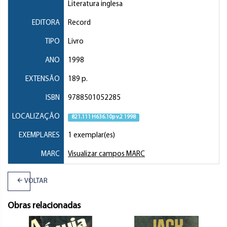
Literatura inglesa
EDITORA
Record
TIPO
Livro
ANO
1998
EXTENSÃO
189 p.
ISBN
9788501052285
LOCALIZAÇÃO
821.111 H636.10p v.2 1998
EXEMPLARES
1 exemplar(es)
MARC
Visualizar campos MARC
VOLTAR
Obras relacionadas