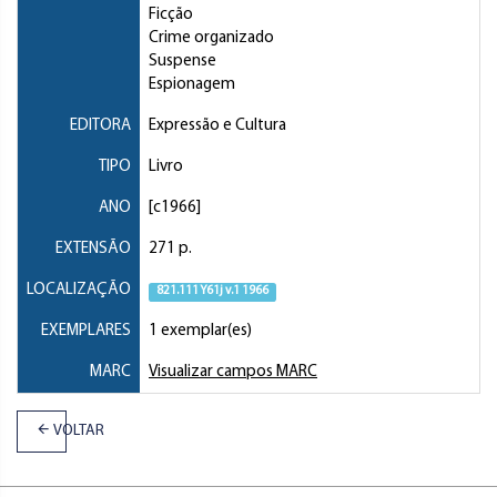
Ficção
Crime organizado
Suspense
Espionagem
EDITORA
Expressão e Cultura
TIPO
Livro
ANO
[c1966]
EXTENSÃO
271 p.
LOCALIZAÇÃO
821.111 Y61j v.1 1966
EXEMPLARES
1 exemplar(es)
MARC
Visualizar campos MARC
VOLTAR