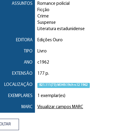
ASSUNTOS
Romance policial
Ficção
Crime
Suspense
Literatura estadunidense
EDITORA
Edições Ouro
TIPO
Livro
ANO
c1962
EXTENSÃO
177 p.
LOCALIZAÇÃO
821.111(73) M349.19ch v.12 1962
EXEMPLARES
1 exemplar(es)
MARC
Visualizar campos MARC
OLTAR