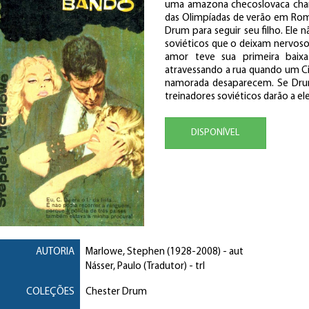
uma amazona checoslovaca chama
das Olimpíadas de verão em Roma,
Drum para seguir seu filho. Ele
soviéticos que o deixam nervoso
amor teve sua primeira baixa.
atravessando a rua quando um Ci
namorada desaparecem. Se Drum
treinadores soviéticos darão a el
DISPONÍVEL
AUTORIA
Marlowe, Stephen
(1928-2008) - aut
Násser, Paulo (Tradutor)
- trl
COLEÇÕES
Chester Drum