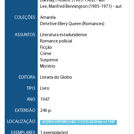
Dannay, Frederic
(1905-1982) - aut
Lee, Manfred Bennington
(1905-1971) - aut
COLEÇÕES
Amarela
Detetive Ellery Queen (Romances)
ASSUNTOS
Literatura estadunidense
Romance policial
Ficção
Crime
Suspense
Mistério
EDITORA
Livraria do Globo
TIPO
Livro
ANO
1947
EXTENSÃO
246 p.
LOCALIZAÇÃO
ACERVO HISTÓRICO 821.111(73) Q3.05der v.3 1947
EXEMPLARES
1 exemplar(es)