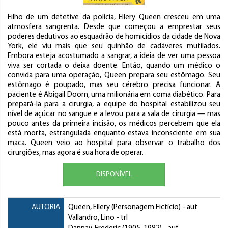
Filho de um detetive da polícia, Ellery Queen cresceu em uma
atmosfera sangrenta. Desde que começou a emprestar seus
poderes dedutivos ao esquadrão de homicídios da cidade de Nova
York, ele viu mais que seu quinhão de cadáveres mutilados.
Embora esteja acostumado a sangrar, a ideia de ver uma pessoa
viva ser cortada o deixa doente. Então, quando um médico o
convida para uma operação, Queen prepara seu estômago. Seu
estômago é poupado, mas seu cérebro precisa funcionar. A
paciente é Abigail Doorn, uma milionária em coma diabético. Para
prepará-la para a cirurgia, a equipe do hospital estabilizou seu
nível de açúcar no sangue e a levou para a sala de cirurgia — mas
pouco antes da primeira incisão, os médicos percebem que ela
está morta, estrangulada enquanto estava inconsciente em sua
maca. Queen veio ao hospital para observar o trabalho dos
cirurgiões, mas agora é sua hora de operar.
DISPONÍVEL
AUTORIA
Queen, Ellery (Personagem Fictício)
- aut
Vallandro, Lino
- trl