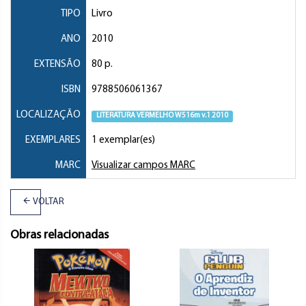
TIPO
Livro
ANO
2010
EXTENSÃO
80 p.
ISBN
9788506061367
LOCALIZAÇÃO
LITERATURA VERMELHO W516m v.1 2010
EXEMPLARES
1 exemplar(es)
MARC
Visualizar campos MARC
VOLTAR
Obras relacionadas