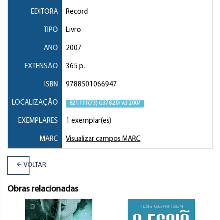
EDITORA
Record
TIPO
Livro
ANO
2007
EXTENSÃO
365 p.
ISBN
9788501066947
LOCALIZAÇÃO
821.111(73) G378.20r v.3 2007
EXEMPLARES
1 exemplar(es)
MARC
Visualizar campos MARC
VOLTAR
Obras relacionadas