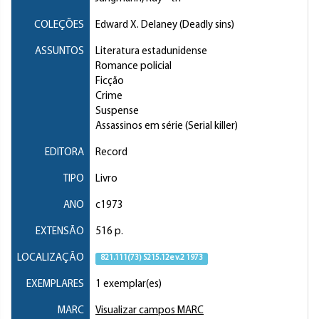
COLEÇÕES
Edward X. Delaney (Deadly sins)
ASSUNTOS
Literatura estadunidense
Romance policial
Ficção
Crime
Suspense
Assassinos em série (Serial killer)
EDITORA
Record
TIPO
Livro
ANO
c1973
EXTENSÃO
516 p.
LOCALIZAÇÃO
821.111(73) S215.12e v.2 1973
EXEMPLARES
1 exemplar(es)
MARC
Visualizar campos MARC