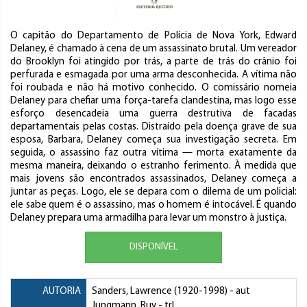
O capitão do Departamento de Polícia de Nova York, Edward
Delaney, é chamado à cena de um assassinato brutal. Um vereador
do Brooklyn foi atingido por trás, a parte de trás do crânio foi
perfurada e esmagada por uma arma desconhecida. A vítima não
foi roubada e não há motivo conhecido. O comissário nomeia
Delaney para chefiar uma força-tarefa clandestina, mas logo esse
esforço desencadeia uma guerra destrutiva de facadas
departamentais pelas costas. Distraído pela doença grave de sua
esposa, Barbara, Delaney começa sua investigação secreta. Em
seguida, o assassino faz outra vítima — morta exatamente da
mesma maneira, deixando o estranho ferimento. À medida que
mais jovens são encontrados assassinados, Delaney começa a
juntar as peças. Logo, ele se depara com o dilema de um policial:
ele sabe quem é o assassino, mas o homem é intocável. É quando
Delaney prepara uma armadilha para levar um monstro à justiça.
DISPONÍVEL
AUTORIA
Sanders, Lawrence
(1920-1998) - aut
Jungmann, Ruy
- trl