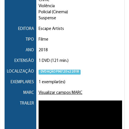
Crime
Violência
Policial (Cinema)
Suspense
EDITORA
Escape Artists
TIPO
Filme
ANO
2018
EXTENSÃO
1 DVD (121 min.)
LOCALIZAÇÃO
DVD AÇÃO P967.20 v.2 2018
EXEMPLARES
1 exemplar(es)
MARC
Visualizar campos MARC
TRAILER