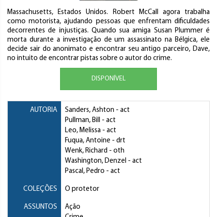
Massachusetts, Estados Unidos. Robert McCall agora trabalha
como motorista, ajudando pessoas que enfrentam dificuldades
decorrentes de injustiças. Quando sua amiga Susan Plummer é
morta durante a investigação de um assassinato na Bélgica, ele
decide sair do anonimato e encontrar seu antigo parceiro, Dave,
no intuito de encontrar pistas sobre o autor do crime.
DISPONÍVEL
AUTORIA
Sanders, Ashton
- act
Pullman, Bill
- act
Leo, Melissa
- act
Fuqua, Antoine
- drt
Wenk, Richard
- oth
Washington, Denzel
- act
Pascal, Pedro
- act
COLEÇÕES
O protetor
ASSUNTOS
Ação