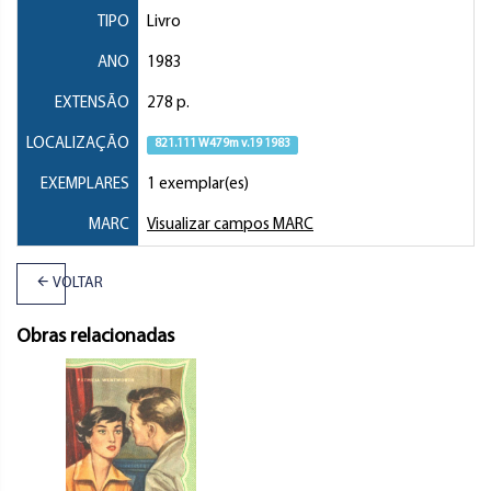
TIPO
Livro
ANO
1983
EXTENSÃO
278 p.
LOCALIZAÇÃO
821.111 W479m v.19 1983
EXEMPLARES
1 exemplar(es)
MARC
Visualizar campos MARC
VOLTAR
Obras relacionadas