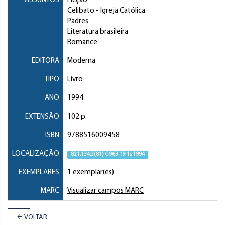
ASSUNTOS
Ficção
Celibato
- Igreja Católica
Padres
Literatura brasileira
Romance
EDITORA
Moderna
TIPO
Livro
ANO
1994
EXTENSÃO
102 p.
ISBN
9788516009458
LOCALIZAÇÃO
821.134.3(81) G963.19-1s 1994
EXEMPLARES
1 exemplar(es)
MARC
Visualizar campos MARC
VOLTAR