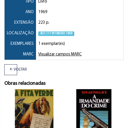
TIPO
Livro
ANO
1969
EXTENSÃO
223 p.
LOCALIZAÇÃO
821.111 W188.05t 1969
EXEMPLARES
1 exemplar(es)
MARC
Visualizar campos MARC
VOLTAR
Obras relacionadas