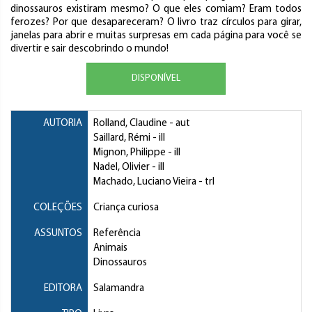
dinossauros existiram mesmo? O que eles comiam? Eram todos
ferozes? Por que desapareceram? O livro traz círculos para girar,
janelas para abrir e muitas surpresas em cada página para você se
divertir e sair descobrindo o mundo!
DISPONÍVEL
AUTORIA
Rolland, Claudine
- aut
Saillard, Rémi
- ill
Mignon, Philippe
- ill
Nadel, Olivier
- ill
Machado, Luciano Vieira
- trl
COLEÇÕES
Criança curiosa
ASSUNTOS
Referência
Animais
Dinossauros
EDITORA
Salamandra