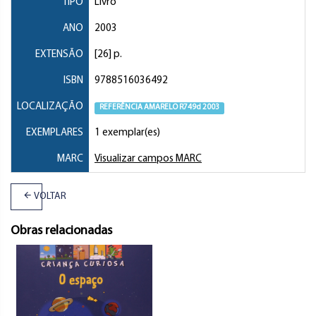
TIPO
Livro
ANO
2003
EXTENSÃO
[26] p.
ISBN
9788516036492
LOCALIZAÇÃO
REFERÊNCIA AMARELO R749d 2003
EXEMPLARES
1 exemplar(es)
MARC
Visualizar campos MARC
VOLTAR
Obras relacionadas