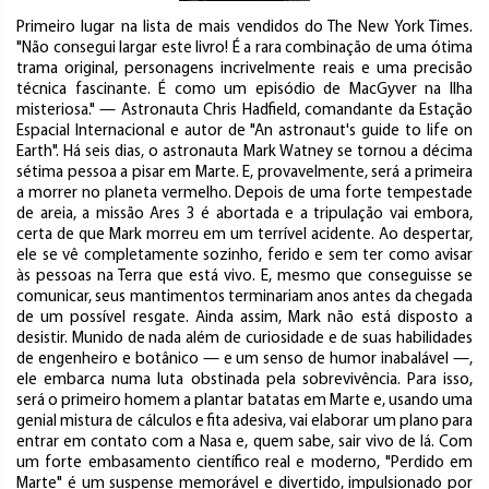
Primeiro lugar na lista de mais vendidos do The New York Times.
"Não consegui largar este livro! É a rara combinação de uma ótima
trama original, personagens incrivelmente reais e uma precisão
técnica fascinante. É como um episódio de MacGyver na Ilha
misteriosa." — Astronauta Chris Hadfield, comandante da Estação
Espacial Internacional e autor de "An astronaut's guide to life on
Earth". Há seis dias, o astronauta Mark Watney se tornou a décima
sétima pessoa a pisar em Marte. E, provavelmente, será a primeira
a morrer no planeta vermelho. Depois de uma forte tempestade
de areia, a missão Ares 3 é abortada e a tripulação vai embora,
certa de que Mark morreu em um terrível acidente. Ao despertar,
ele se vê completamente sozinho, ferido e sem ter como avisar
às pessoas na Terra que está vivo. E, mesmo que conseguisse se
comunicar, seus mantimentos terminariam anos antes da chegada
de um possível resgate. Ainda assim, Mark não está disposto a
desistir. Munido de nada além de curiosidade e de suas habilidades
de engenheiro e botânico — e um senso de humor inabalável —,
ele embarca numa luta obstinada pela sobrevivência. Para isso,
será o primeiro homem a plantar batatas em Marte e, usando uma
genial mistura de cálculos e fita adesiva, vai elaborar um plano para
entrar em contato com a Nasa e, quem sabe, sair vivo de lá. Com
um forte embasamento científico real e moderno, "Perdido em
Marte" é um suspense memorável e divertido, impulsionado por