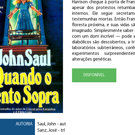
Harrison chegue à porta de Fran
apesar dos protestos retumba
internos. Ele segue secreta
testemunhas mortas. Então Fra
floresta próxima, e suas vidas 
imaginado. Simplesmente saber 
com um dom incrível — pode sig
diabólicos são descobertos, a tr
laboratórios subterrâneos, con
experimentos surpreendente
alterações genéticas.
DISPONÍVEL
AUTORIA
Saul, John
- aut
Sanz, José
- trl