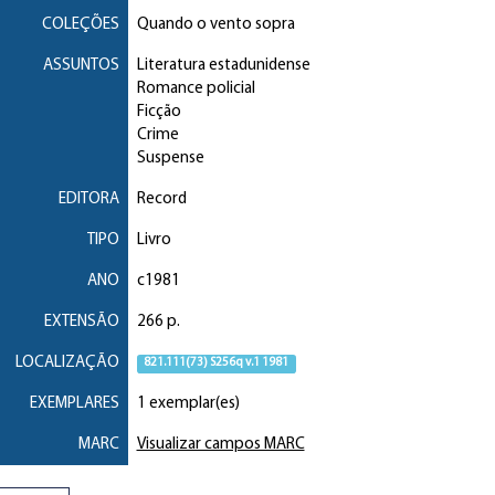
COLEÇÕES
Quando o vento sopra
ASSUNTOS
Literatura estadunidense
Romance policial
Ficção
Crime
Suspense
EDITORA
Record
TIPO
Livro
ANO
c1981
EXTENSÃO
266 p.
LOCALIZAÇÃO
821.111(73) S256q v.1 1981
EXEMPLARES
1 exemplar(es)
MARC
Visualizar campos MARC