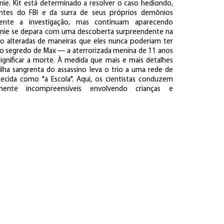
nie. Kit está determinado a resolver o caso hediondo,
ntes do FBI e da surra de seus próprios demônios
mente a investigação, mas continuam aparecendo
nnie se depara com uma descoberta surpreendente na
são alteradas de maneiras que eles nunca poderiam ter
o segredo de Max — a aterrorizada menina de 11 anos
nificar a morte. À medida que mais e mais detalhes
ilha sangrenta do assassino leva o trio a uma rede de
hecida como "a Escola". Aqui, os cientistas conduzem
mente incompreensíveis envolvendo crianças e