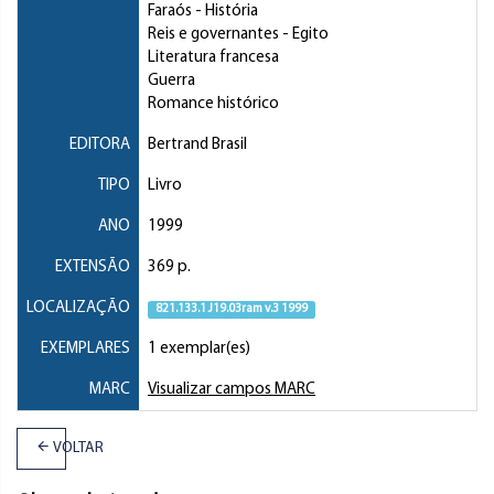
Faraós
- História
Reis e governantes
- Egito
Literatura francesa
Guerra
Romance histórico
EDITORA
Bertrand Brasil
TIPO
Livro
ANO
1999
EXTENSÃO
369 p.
LOCALIZAÇÃO
821.133.1 J19.03ram v.3 1999
EXEMPLARES
1 exemplar(es)
MARC
Visualizar campos MARC
VOLTAR