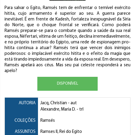
Para salvar o Egito, Ramsés tem de enfrentar o temível exército
hitita, cujo armamento é superior ao seu. A guerra parece
inevitável. É em frente de Kadesh, fortaleza inexpugnável da Síria
do Norte, que o choque frontal se verificará. Como poderá
Ramsés preparar-se para o combate quando a saúde da sua real
esposa, Néfertari, vítima de um feitiço, declina irremediavelmente,
e no próprio território do Egipto, uma rede de espionagem pro-
hitita continua a atuar? Ramsés terá que vencer dois inimigos
poderosos: o implacável exército hitita e o efeito da magia que
está tirando impiedosamente a vida da esposa real. Em desespero,
Ramsés apelará aos céus. Mas seu pai celeste responderá a seu
apelo?
DISPONÍVEL
AUTORIA
Jacq, Christian
- aut
Alexandre, Maria D.
- trl
COLEÇÕES
Ramsés
ASSUNTOS
Ramses II, Rei do Egito