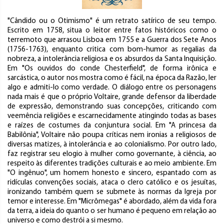
"Cândido ou o Otimismo" é um retrato satírico de seu tempo.
Escrito em 1758, situa o leitor entre fatos históricos como o
terremoto que arrasou Lisboa em 1755 e a Guerra dos Sete Anos
(1756-1763), enquanto critica com bom-humor as regalias da
nobreza, a intolerância religiosa e os absurdos da Santa Inquisição.
Em "Os ouvidos do conde Chesterfield", de forma irônica e
sarcástica, o autor nos mostra como é fácil, na época da Razão, ler
algo e admiti-lo como verdade. O diálogo entre os personagens
nada mais é que o próprio Voltaire, grande defensor da liberdade
de expressão, demonstrando suas concepções, criticando com
veemência religiões e escarnecidamente atingindo todas as bases
e raízes de costumes da conjuntura social. Em "A princesa da
Babilônia", Voltaire não poupa críticas nem ironias a religiosos de
diversas matizes, à intolerância e ao colonialismo. Por outro lado,
faz registrar seu elogio à mulher como governante, à ciência, ao
respeito às diferentes tradições culturais e ao meio ambiente. Em
"O ingênuo", um homem honesto e sincero, espantado com as
ridículas convenções sociais, ataca o clero católico e os jesuítas,
ironizando também quem se submete às normas da Igreja por
temor e interesse. Em "Micrômegas" é abordado, além da vida fora
da terra, a ideia do quanto o ser humano é pequeno em relação ao
universo e como destrói a si mesmo.