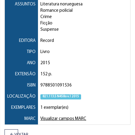
ASSUNTOS
Literatura norueguesa
Romance policial
Crime
Ficção
Suspense
EDITORA
Record
TIPO
Livro
ANO
2015
EXTENSÃO
152 p.
ISBN
9788501091536
LOCALIZAÇÃO
821.113.5 N458o v.1 2015
EXEMPLARES
1 exemplar(es)
MARC
Visualizar campos MARC
VOLTAR