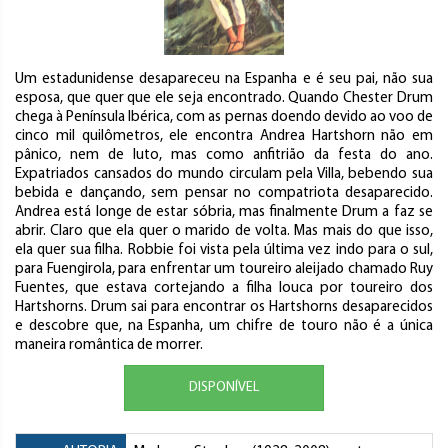
Um estadunidense desapareceu na Espanha e é seu pai, não sua
esposa, que quer que ele seja encontrado. Quando Chester Drum
chega à Península Ibérica, com as pernas doendo devido ao voo de
cinco mil quilômetros, ele encontra Andrea Hartshorn não em
pânico, nem de luto, mas como anfitrião da festa do ano.
Expatriados cansados do mundo circulam pela Villa, bebendo sua
bebida e dançando, sem pensar no compatriota desaparecido.
Andrea está longe de estar sóbria, mas finalmente Drum a faz se
abrir. Claro que ela quer o marido de volta. Mas mais do que isso,
ela quer sua filha. Robbie foi vista pela última vez indo para o sul,
para Fuengirola, para enfrentar um toureiro aleijado chamado Ruy
Fuentes, que estava cortejando a filha louca por toureiro dos
Hartshorns. Drum sai para encontrar os Hartshorns desaparecidos
e descobre que, na Espanha, um chifre de touro não é a única
maneira romântica de morrer.
DISPONÍVEL