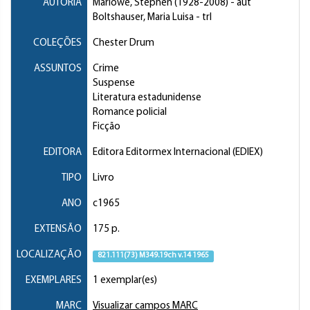
AUTORIA
Marlowe, Stephen
(1928-2008) - aut
Boltshauser, Maria Luisa
- trl
COLEÇÕES
Chester Drum
ASSUNTOS
Crime
Suspense
Literatura estadunidense
Romance policial
Ficção
EDITORA
Editora Editormex Internacional (EDIEX)
TIPO
Livro
ANO
c1965
EXTENSÃO
175 p.
LOCALIZAÇÃO
821.111(73) M349.19ch v.14 1965
EXEMPLARES
1 exemplar(es)
MARC
Visualizar campos MARC