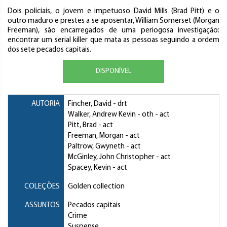
Dois policiais, o jovem e impetuoso David Mills (Brad Pitt) e o
outro maduro e prestes a se aposentar, William Somerset (Morgan
Freeman), são encarregados de uma periogosa investigação:
encontrar um serial killer que mata as pessoas seguindo a ordem
dos sete pecados capitais.
DISPONÍVEL
AUTORIA
Fincher, David
- drt
Walker, Andrew Kevin
- oth - act
Pitt, Brad
- act
Freeman, Morgan
- act
Paltrow, Gwyneth
- act
McGinley, John Christopher
- act
Spacey, Kevin
- act
COLEÇÕES
Golden collection
ASSUNTOS
Pecados capitais
Crime
Suspense