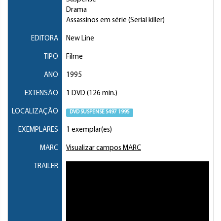
Drama
Assassinos em série (Serial killer)
EDITORA
New Line
TIPO
Filme
ANO
1995
EXTENSÃO
1 DVD (126 min.)
LOCALIZAÇÃO
DVD SUSPENSE S497 1995
EXEMPLARES
1 exemplar(es)
MARC
Visualizar campos MARC
TRAILER