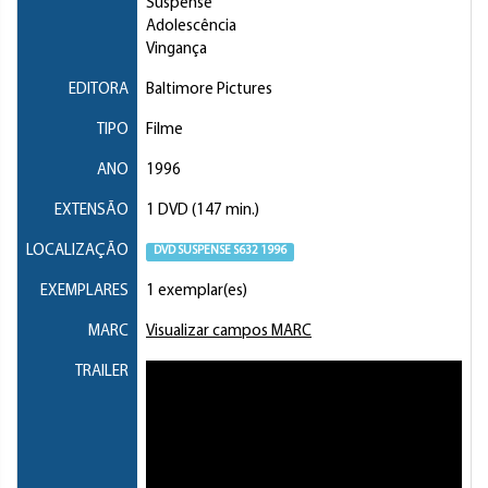
Suspense
Adolescência
Vingança
EDITORA
Baltimore Pictures
TIPO
Filme
ANO
1996
EXTENSÃO
1 DVD (147 min.)
LOCALIZAÇÃO
DVD SUSPENSE S632 1996
EXEMPLARES
1 exemplar(es)
MARC
Visualizar campos MARC
TRAILER