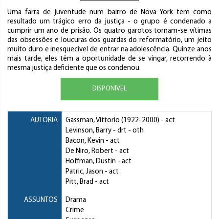
Uma farra de juventude num bairro de Nova York tem como
resultado um trágico erro da justiça - o grupo é condenado a
cumprir um ano de prisão. Os quatro garotos tornam-se vítimas
das obsessões e loucuras dos guardas do reformatório, um jeito
muito duro e inesquecível de entrar na adolescência. Quinze anos
mais tarde, eles têm a oportunidade de se vingar, recorrendo à
mesma justiça deficiente que os condenou.
DISPONÍVEL
AUTORIA
Gassman, Vittorio
(1922-2000) - act
Levinson, Barry
- drt - oth
Bacon, Kevin
- act
De Niro, Robert
- act
Hoffman, Dustin
- act
Patric, Jason
- act
Pitt, Brad
- act
ASSUNTOS
Drama
Crime