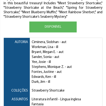
in this beautiful treasury! Includes "Meet Strawberry Shortcake,"
"Strawberry Shortcake at the Beach," "Spring for Strawberry
Shortcake," "Meet Blueberry Muffin," "Meet Rainbow Sherbet," and
"Strawberry Shortcake’s Seaberry Mystery."
DISPONÍVEL
AUTORIA
Ciminera, Siobhan
- aut
Workman, Lisa
- ill
Bryant, Megan E.
- aut
Sander, Sonia
- aut
Yee, Josie
- ill
Stephens, Monique Z.
- aut
Fontes, Justine
- aut
Edwards, Ken
- ill
Durk, Jim
- ill
COLEÇÕES
Strawberry Shortcake
ASSUNTOS
Literatura infantil
- Língua inglesa
Fantasia