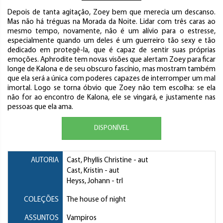
Depois de tanta agitação, Zoey bem que merecia um descanso.
Mas não há tréguas na Morada da Noite. Lidar com três caras ao
mesmo tempo, novamente, não é um alívio para o estresse,
especialmente quando um deles é um guerreiro tão sexy e tão
dedicado em protegê-la, que é capaz de sentir suas próprias
emoções. Aphrodite tem novas visões que alertam Zoey para ficar
longe de Kalona e de seu obscuro fascínio, mas mostram também
que ela será a única com poderes capazes de interromper um mal
imortal. Logo se torna óbvio que Zoey não tem escolha: se ela
não for ao encontro de Kalona, ele se vingará, e justamente nas
pessoas que ela ama.
DISPONÍVEL
AUTORIA
Cast, Phyllis Christine
- aut
Cast, Kristin
- aut
Heyss, Johann
- trl
COLEÇÕES
The house of night
ASSUNTOS
Vampiros