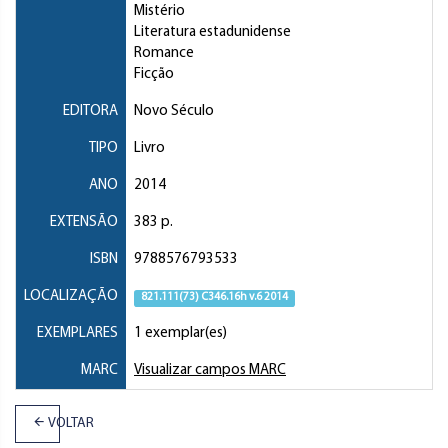
Mistério
Literatura estadunidense
Romance
Ficção
EDITORA
Novo Século
TIPO
Livro
ANO
2014
EXTENSÃO
383 p.
ISBN
9788576793533
LOCALIZAÇÃO
821.111(73) C346.16h v.6 2014
EXEMPLARES
1 exemplar(es)
MARC
Visualizar campos MARC
VOLTAR