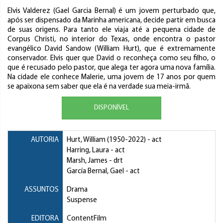
Elvis Valderez (Gael Garcia Bernal) é um jovem perturbado que,
após ser dispensado da Marinha americana, decide partir em busca
de suas origens. Para tanto ele viaja até a pequena cidade de
Corpus Christi, no interior do Texas, onde encontra o pastor
evangélico David Sandow (William Hurt), que é extremamente
conservador. Elvis quer que David o reconheça como seu filho, o
que é recusado pelo pastor, que alega ter agora uma nova família.
Na cidade ele conhece Malerie, uma jovem de 17 anos por quem
se apaixona sem saber que ela é na verdade sua meia-irmã.
DISPONÍVEL
AUTORIA
Hurt, William
(1950-2022) - act
Harring, Laura
- act
Marsh, James
- drt
García Bernal, Gael
- act
ASSUNTOS
Drama
Suspense
EDITORA
ContentFilm