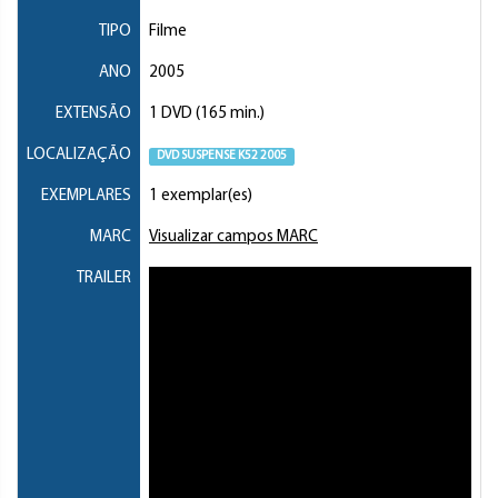
TIPO
Filme
ANO
2005
EXTENSÃO
1 DVD (165 min.)
LOCALIZAÇÃO
DVD SUSPENSE K52 2005
EXEMPLARES
1 exemplar(es)
MARC
Visualizar campos MARC
TRAILER