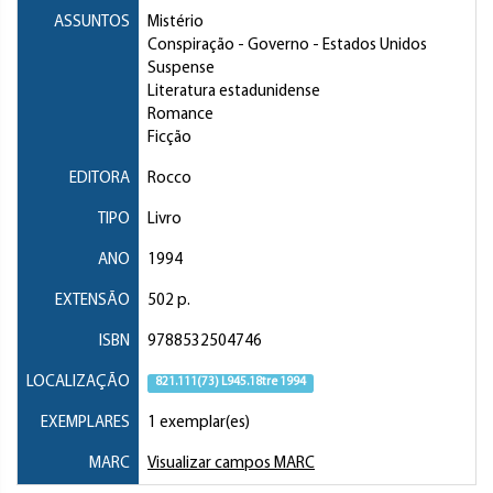
ASSUNTOS
Mistério
Conspiração
- Governo - Estados Unidos
Suspense
Literatura estadunidense
Romance
Ficção
EDITORA
Rocco
TIPO
Livro
ANO
1994
EXTENSÃO
502 p.
ISBN
9788532504746
LOCALIZAÇÃO
821.111(73) L945.18tre 1994
EXEMPLARES
1 exemplar(es)
MARC
Visualizar campos MARC