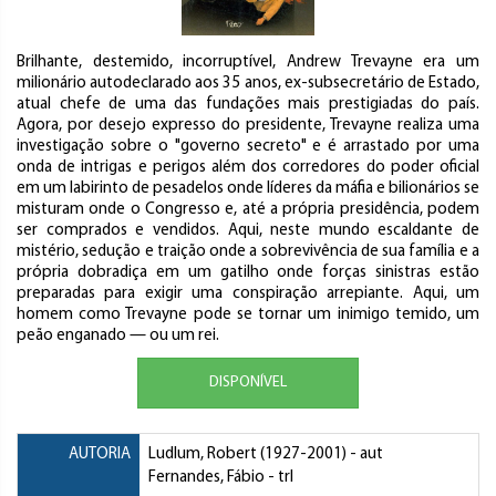
Brilhante, destemido, incorruptível, Andrew Trevayne era um
milionário autodeclarado aos 35 anos, ex-subsecretário de Estado,
atual chefe de uma das fundações mais prestigiadas do país.
Agora, por desejo expresso do presidente, Trevayne realiza uma
investigação sobre o "governo secreto" e é arrastado por uma
onda de intrigas e perigos além dos corredores do poder oficial
em um labirinto de pesadelos onde líderes da máfia e bilionários se
misturam onde o Congresso e, até a própria presidência, podem
ser comprados e vendidos. Aqui, neste mundo escaldante de
mistério, sedução e traição onde a sobrevivência de sua família e a
própria dobradiça em um gatilho onde forças sinistras estão
preparadas para exigir uma conspiração arrepiante. Aqui, um
homem como Trevayne pode se tornar um inimigo temido, um
peão enganado — ou um rei.
DISPONÍVEL
AUTORIA
Ludlum, Robert
(1927-2001) - aut
Fernandes, Fábio
- trl