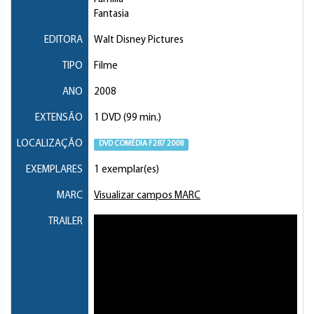
Fantasia
EDITORA
Walt Disney Pictures
TIPO
Filme
ANO
2008
EXTENSÃO
1 DVD (99 min.)
LOCALIZAÇÃO
DVD COMÉDIA F287 2008
EXEMPLARES
1 exemplar(es)
MARC
Visualizar campos MARC
TRAILER