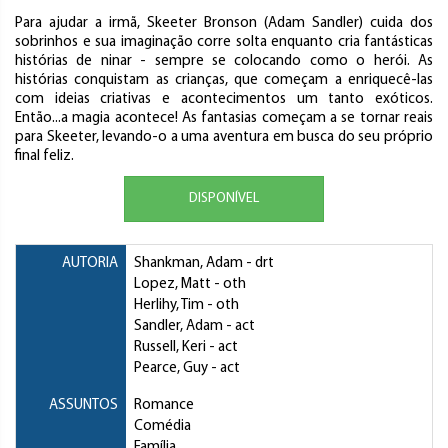
Para ajudar a irmã, Skeeter Bronson (Adam Sandler) cuida dos
sobrinhos e sua imaginação corre solta enquanto cria fantásticas
histórias de ninar - sempre se colocando como o herói. As
histórias conquistam as crianças, que começam a enriquecê-las
com ideias criativas e acontecimentos um tanto exóticos.
Então...a magia acontece! As fantasias começam a se tornar reais
para Skeeter, levando-o a uma aventura em busca do seu próprio
final feliz.
DISPONÍVEL
AUTORIA
Shankman, Adam
- drt
Lopez, Matt
- oth
Herlihy, Tim
- oth
Sandler, Adam
- act
Russell, Keri
- act
Pearce, Guy
- act
ASSUNTOS
Romance
Comédia
Família