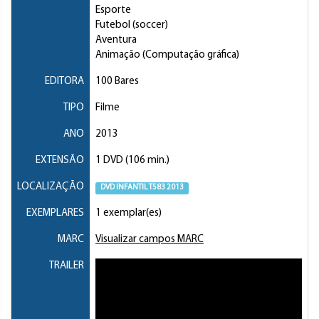
Esporte
Futebol (soccer)
Aventura
Animação (Computação gráfica)
EDITORA
100 Bares
TIPO
Filme
ANO
2013
EXTENSÃO
1 DVD (106 min.)
LOCALIZAÇÃO
DVD INFANTIL T583 2013
EXEMPLARES
1 exemplar(es)
MARC
Visualizar campos MARC
TRAILER