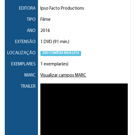
EDITORA
Ipso Facto Productions
TIPO
Filme
ANO
2016
EXTENSÃO
1 DVD (91 min.)
LOCALIZAÇÃO
DVD COMÉDIA B428 2016
EXEMPLARES
1 exemplar(es)
MARC
Visualizar campos MARC
TRAILER