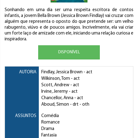
Sonhando em uma dia ser uma respeita escritora de contos
infantis, a jovem Bella Brown (Jessica Brown Findlay) vai cruzar com
alguém que representa o oposto do que pretende ser: um velho
rabugento, viúvo e de poucos amigos. Incrivelmente, ela vai criar
um forte laço de amizade com ele, iniciando uma relação curiosa e
inspiradora.
DISPONÍVEL
AUTORIA
Findlay, Jessica Brown
- act
Wilkinson, Tom
- act
Scott, Andrew
- act
Irvine, Jeremy
- act
Chancellor, Anna
- act
Aboud, Simon
- drt - oth
ASSUNTOS
Comédia
Romance
Drama
Fantasia