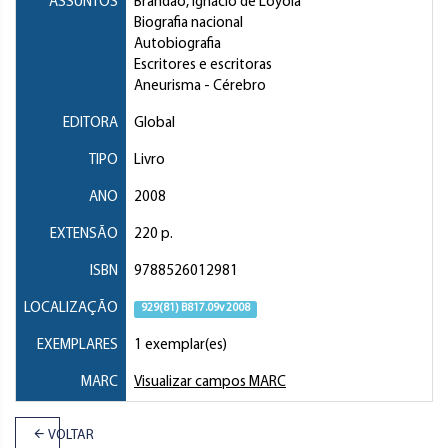
ASSUNTOS
Brandão, Ignácio de Loyola
Biografia nacional
Autobiografia
Escritores e escritoras
Aneurisma
- Cérebro
EDITORA
Global
TIPO
Livro
ANO
2008
EXTENSÃO
220 p.
ISBN
9788526012981
LOCALIZAÇÃO
929(81) B817.09v 2008
EXEMPLARES
1 exemplar(es)
MARC
Visualizar campos MARC
VOLTAR