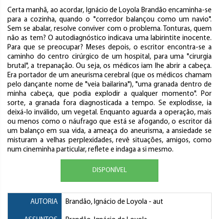
Certa manhã, ao acordar, Ignácio de Loyola Brandão encaminha-se
para a cozinha, quando o "corredor balançou como um navio".
Sem se abalar, resolve conviver com o problema. Tonturas, quem
não as tem? O autodiagnóstico indicava uma labirintite inocente.
Para que se preocupar? Meses depois, o escritor encontra-se a
caminho do centro cirúrgico de um hospital, para uma "cirurgia
brutal", a trepanação. Ou seja, os médicos iam lhe abrir a cabeça.
Era portador de um aneurisma cerebral (que os médicos chamam
pelo dançante nome de "veia bailarina"), "uma granada dentro de
minha cabeça, que podia explodir a qualquer momento". Por
sorte, a granada fora diagnosticada a tempo. Se explodisse, ia
deixá-lo inválido, um vegetal. Enquanto aguarda a operação, mais
ou menos como o náufrago que está se afogando, o escritor dá
um balanço em sua vida, a ameaça do aneurisma, a ansiedade se
misturam a velhas perplexidades, revê situações, amigos, como
num cineminha particular, reflete e indaga a si mesmo.
DISPONÍVEL
AUTORIA
Brandão, Ignácio de Loyola
- aut