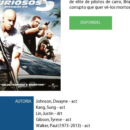
de elite de pilotos de carro, 
corrupto que quer vê-los mortos,
DISPONÍVEL
AUTORIA
Johnson, Dwayne
- act
Kang, Sung
- act
Lin, Justin
- drt
Gibson, Tyrese
- act
Walker, Paul
(1973-2013) - act