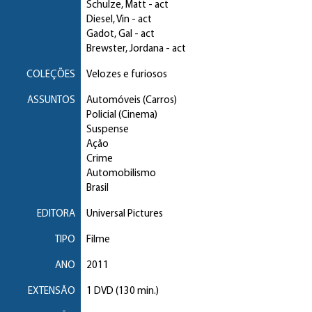
Schulze, Matt
- act
Diesel, Vin
- act
Gadot, Gal
- act
Brewster, Jordana
- act
COLEÇÕES
Velozes e furiosos
ASSUNTOS
Automóveis (Carros)
Policial (Cinema)
Suspense
Ação
Crime
Automobilismo
Brasil
EDITORA
Universal Pictures
TIPO
Filme
ANO
2011
EXTENSÃO
1 DVD (130 min.)