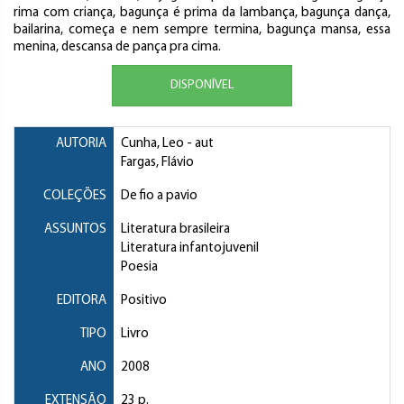
rima com criança, bagunça é prima da lambança, bagunça dança,
bailarina, começa e nem sempre termina, bagunça mansa, essa
menina, descansa de pança pra cima.
DISPONÍVEL
AUTORIA
Cunha, Leo
- aut
Fargas, Flávio
COLEÇÕES
De fio a pavio
ASSUNTOS
Literatura brasileira
Literatura infantojuvenil
Poesia
EDITORA
Positivo
TIPO
Livro
ANO
2008
EXTENSÃO
23 p.