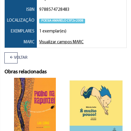
ISBN
9788574728483
LOCALIZAÇÃO
POESIA AMARELO C972v 2008
EXEMPLARES
1 exemplar(es)
MARC
Visualizar campos MARC
VOLTAR
Obras relacionadas