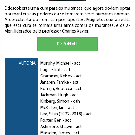
É descoberta uma cura para os mutantes, que agora podem optar
por manter seus poderes ou se tornarem seres humanos normais.
A descoberta põe em campos opostos, Magneto, que acredita
que esta cura se tornará uma arma contra os mutantes, e os X-
Men, liderados pelo professor Charles Xavier.
DISPONÍVEL
AUTORIA
Murphy, Michael
- act
Page, Elliot
- act
Grammer, Kelsey
- act
Janssen, Famke
- act
Romijn, Rebecca
- act
Jackman, Hugh
- act
Kinberg, Simon
- oth
McKellen, Ian
- act
Lee, Stan
(1922-2018) - act
Foster, Ben
- act
Ashmore, Shawn
- act
Marsden, James
- act