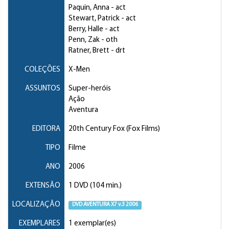
Paquin, Anna
- act
Stewart, Patrick
- act
Berry, Halle
- act
Penn, Zak
- oth
Ratner, Brett
- drt
COLEÇÕES
X-Men
ASSUNTOS
Super-heróis
Ação
Aventura
EDITORA
20th Century Fox (Fox Films)
TIPO
Filme
ANO
2006
EXTENSÃO
1 DVD (104 min.)
LOCALIZAÇÃO
DVD AVENTURA X7 v.3 2006
EXEMPLARES
1 exemplar(es)