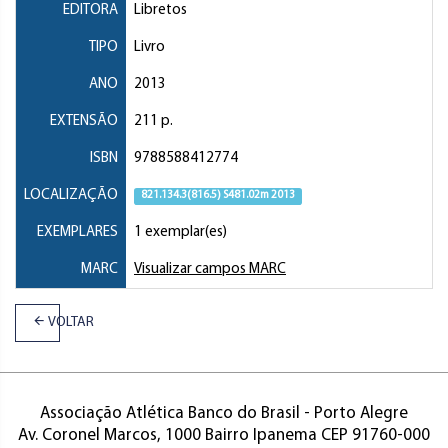
EDITORA
Libretos
TIPO
Livro
ANO
2013
EXTENSÃO
211 p.
ISBN
9788588412774
LOCALIZAÇÃO
821.134.3(816.5) S481.02m 2013
EXEMPLARES
1 exemplar(es)
MARC
Visualizar campos MARC
VOLTAR
Associação Atlética Banco do Brasil - Porto Alegre
Av. Coronel Marcos, 1000 Bairro Ipanema CEP 91760-000