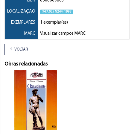
ISBN
8508069863
LOCALIZAÇÃO
94:7.035 N244i 1998
EXEMPLARES
1 exemplar(es)
MARC
Visualizar campos MARC
VOLTAR
Obras relacionadas