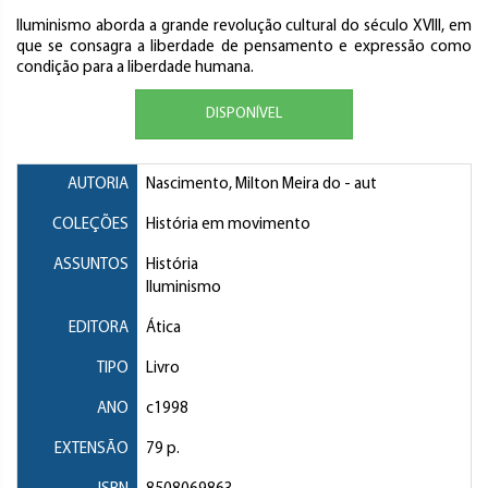
Iluminismo aborda a grande revolução cultural do século XVIII, em
que se consagra a liberdade de pensamento e expressão como
condição para a liberdade humana.
DISPONÍVEL
AUTORIA
Nascimento, Milton Meira do
- aut
COLEÇÕES
História em movimento
ASSUNTOS
História
Iluminismo
EDITORA
Ática
TIPO
Livro
ANO
c1998
EXTENSÃO
79 p.