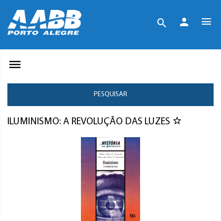
PESQUISAR
ILUMINISMO: A REVOLUÇÃO DAS LUZES