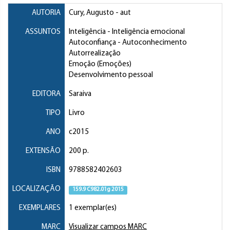
AUTORIA
Cury, Augusto
- aut
ASSUNTOS
Inteligência
- Inteligência emocional
Autoconfiança
- Autoconhecimento
Autorrealização
Emoção (Emoções)
Desenvolvimento pessoal
EDITORA
Saraiva
TIPO
Livro
ANO
c2015
EXTENSÃO
200 p.
ISBN
9788582402603
LOCALIZAÇÃO
159.9 C982.01g 2015
EXEMPLARES
1 exemplar(es)
MARC
Visualizar campos MARC